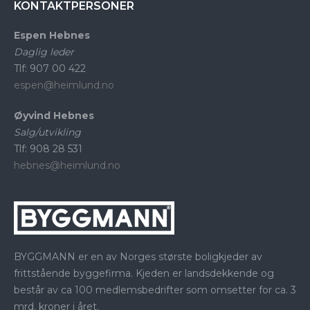
KONTAKTPERSONER
Espen Hebnes
Daglig leder
Tlf: 907 00 422
espen@heimlund.no
Øyvind Hebnes
Salg/utvikling
Tlf: 908 28 531
hebnes@heimlund.no
BYGGMANN er en av Norges største boligkjeder av
frittstående byggefirma. Kjeden er landsdekkende og
består av ca 100 medlemsbedrifter som omsetter for ca. 3
mrd. kroner i året.