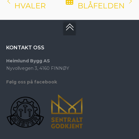
HVALER
BLÅFELDEN
KONTAKT OSS
Heimlund Bygg AS
Nyvollvegen 3, 4160 FINNØY
Følg oss på facebook