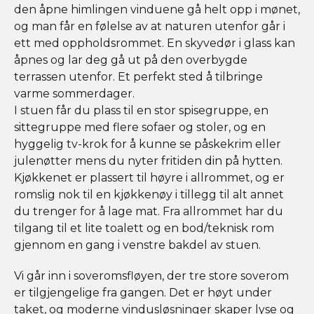
den åpne himlingen vinduene gå helt opp i mønet,
og man får en følelse av at naturen utenfor går i
ett med oppholdsrommet. En skyvedør i glass kan
åpnes og lar deg gå ut på den overbygde
terrassen utenfor. Et perfekt sted å tilbringe
varme sommerdager.
I stuen får du plass til en stor spisegruppe, en
sittegruppe med flere sofaer og stoler, og en
hyggelig tv-krok for å kunne se påskekrim eller
julenøtter mens du nyter fritiden din på hytten.
Kjøkkenet er plassert til høyre i allrommet, og er
romslig nok til en kjøkkenøy i tillegg til alt annet
du trenger for å lage mat. Fra allrommet har du
tilgang til et lite toalett og en bod/teknisk rom
gjennom en gang i venstre bakdel av stuen.
Vi går inn i soveromsfløyen, der tre store soverom
er tilgjengelige fra gangen. Det er høyt under
taket, og moderne vindusløsninger skaper lyse og