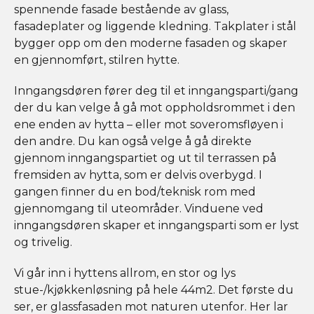
spennende fasade bestående av glass,
fasadeplater og liggende kledning. Takplater i stål
bygger opp om den moderne fasaden og skaper
en gjennomført, stilren hytte.
Inngangsdøren fører deg til et inngangsparti/gang
der du kan velge å gå mot oppholdsrommet i den
ene enden av hytta – eller mot soveromsfløyen i
den andre. Du kan også velge å gå direkte
gjennom inngangspartiet og ut til terrassen på
fremsiden av hytta, som er delvis overbygd. I
gangen finner du en bod/teknisk rom med
gjennomgang til uteområder. Vinduene ved
inngangsdøren skaper et inngangsparti som er lyst
og trivelig.
Vi går inn i hyttens allrom, en stor og lys
stue-/kjøkkenløsning på hele 44m2. Det første du
ser, er glassfasaden mot naturen utenfor. Her lar