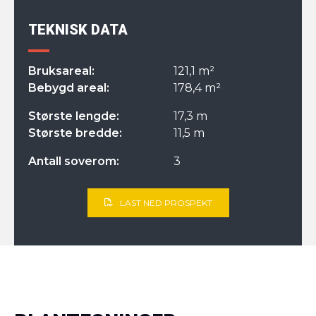
TEKNISK DATA
Bruksareal:
121,1 m²
Bebygd areal:
178,4 m²
Største lengde:
17,3 m
Største bredde:
11,5 m
Antall soverom:
3
LAST NED PROSPEKT