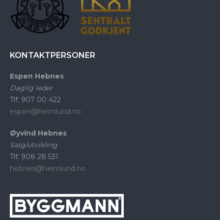
KONTAKTPERSONER
Espen Hebnes
Daglig leder
Tlf: 907 00 422
espen@heimlund.no
Øyvind Hebnes
Salg/utvikling
Tlf: 908 28 531
hebnes@heimlund.no