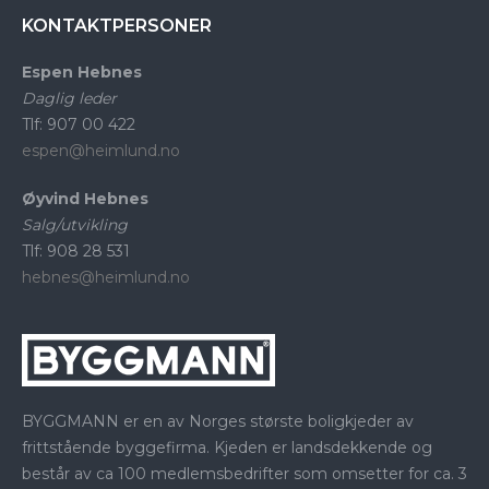
KONTAKTPERSONER
Espen Hebnes
Daglig leder
Tlf: 907 00 422
espen@heimlund.no
Øyvind Hebnes
Salg/utvikling
Tlf: 908 28 531
hebnes@heimlund.no
BYGGMANN er en av Norges største boligkjeder av
frittstående byggefirma. Kjeden er landsdekkende og
består av ca 100 medlemsbedrifter som omsetter for ca. 3