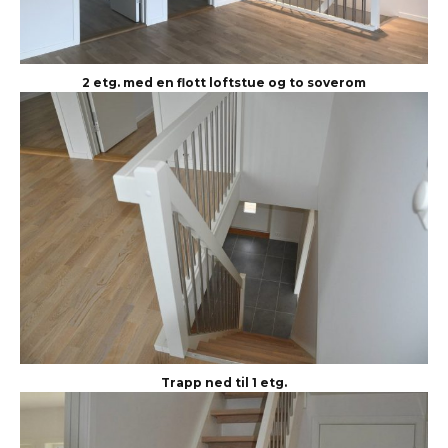
2 etg. med en flott loftstue og to soverom
Trapp ned til 1 etg.