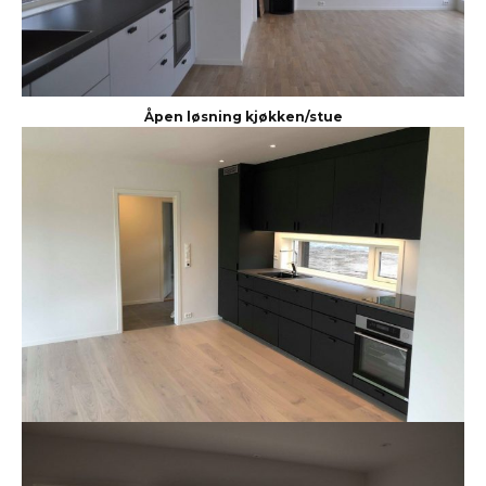
Åpen løsning kjøkken/stue