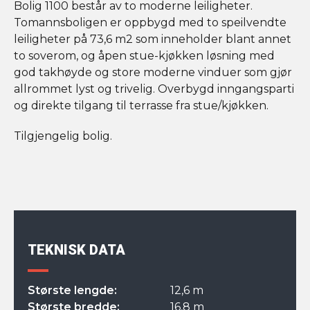
Bolig 1100 består av to moderne leiligheter.
Tomannsboligen er oppbygd med to speilvendte
leiligheter på 73,6 m2 som inneholder blant annet
to soverom, og åpen stue-kjøkken løsning med
god takhøyde og store moderne vinduer som gjør
allrommet lyst og trivelig. Overbygd inngangsparti
og direkte tilgang til terrasse fra stue/kjøkken.
Tilgjengelig bolig.
TEKNISK DATA
Største lengde:
12,6 m
Største bredde:
16,8 m