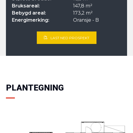
Bruksareal:
147,8 m²
Bebygd areal:
173,2 m²
Energimerking:
Oransje - B
LAST NED PROSPEKT
PLANTEGNING