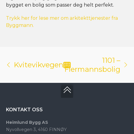
bygget en bolig som passer deg helt perfekt.
Trykk her for lese mer om arkitekttjenester fra
Byggmann.
1101 –
Kvitevikvegen
Flermannsbolig
KONTAKT OSS
Heimlund Bygg AS
Nyvollvegen 3, 4160 FINNØY